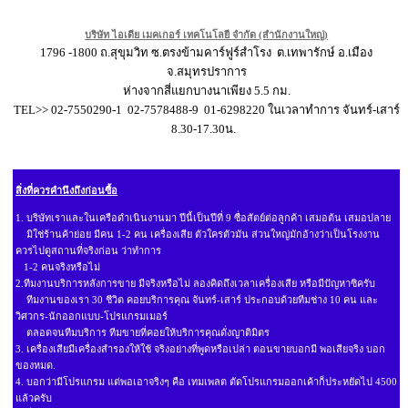
บริษัท ไอเดีย เมคเกอร์ เทคโนโลยี จำกัด (สำนักงานใหญ่)
1796 -1800 ถ.สุขุมวิท ซ.ตรงข้ามคาร์ฟูร์สำโรง ต.เทพารักษ์ อ.เมือง
จ.สมุทรปราการ
ห่างจากสี่แยกบางนาเพียง 5.5 กม.
TEL>> 02-7550290-1 02-7578488-9 01-6298220 ในเวลาทำการ จันทร์-เสาร์
8.30-17.30น.
สิ่งที่ควรคำนึงถึงก่อนซื้อ
1. บริษัทเราและในเครือดำเนินงานมา ปีนี้เป็นปีที่ 9 ซื่อสัตย์ต่อลูกค้า เสมอต้น เสมอปลาย
มิใช่ร้านค้าย่อย มีคน 1-2 คน เครื่องเสีย ตัวใครตัวมัน ส่วนใหญ่มักอ้างว่าเป็นโรงงาน
ควรไปดูสถานที่จริงก่อน ว่าทำการ
1-2 คนจริงหรือไม่
2.ทีมงานบริการหลังการขาย มีจริงหรือไม่ ลองคิดถึงเวลาเครื่องเสีย หรือมีปัญหาซิครับ
ทีมงานของเรา 30 ชีวิต คอยบริการคุณ จันทร์-เสาร์ ประกอบด้วยทีมช่าง 10 คน และ
วิศวกร-นักออกแบบ-โปรแกรมเมอร์
ตลอดจนทีมบริการ ทีมขายที่คอยให้บริการคุณดั่งญาติมิตร
3. เครื่องเสียมีเครื่องสำรองให้ใช้ จริงอย่างที่พูดหรือเปล่า ตอนขายบอกมี พอเสียจริง บอก
ของหมด.
4. บอกว่ามีโปรแกรม แต่พอเอาจริงๆ คือ เทมเพลต ตัดโปรแกรมออกเค้าก็ประหยัดไป 4500
แล้วครับ