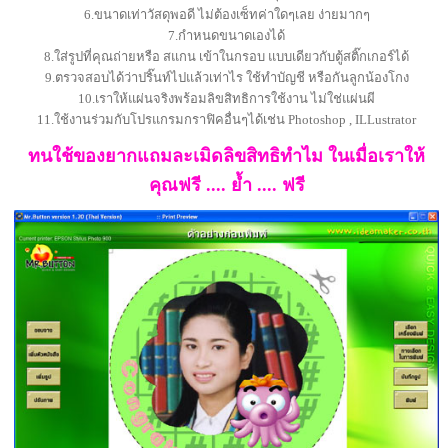
6.ขนาดเท่าวัสดุพอดี ไม่ต้องเซ็ทค่าใดๆเลย ง่ายมากๆ
7.กำหนดขนาดเองได้
8.ใส่รูปที่คุณถ่ายหรือ สแกน เข้าในกรอบ แบบเดียวกับตู้สติ๊กเกอร์ได้
9.ตรวจสอบได้ว่าปริ๊นท์ไปแล้วเท่าไร ใช้ทำบัญชี หรือกันลูกน้องโกง
10.เราให้แผ่นจริงพร้อมลิขสิทธิการใช้งาน ไม่ใช่แผ่นผี
11.ใช้งานร่วมกับโปรแกรมกราฟิคอื่นๆได้เช่น Photoshop , ILLustrator
ทนใช้ของยากแถมละเมิดลิขสิทธิทำไม ในเมื่อเราให้
คุณฟรี .... ย้ำ .... ฟรี