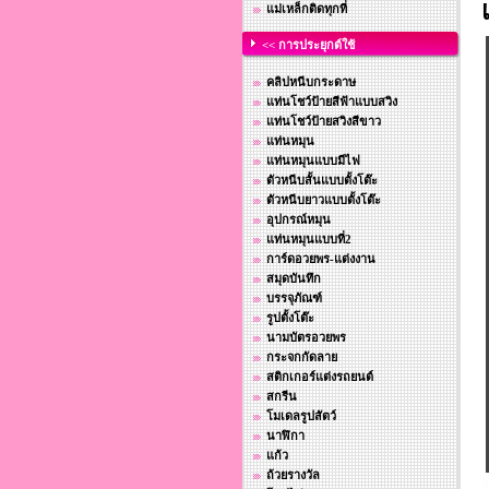
แม่เหล็กติดทุกที่
<< การประยุกต์ใช้
คลิปหนีบกระดาษ
แท่นโชว์ป้ายสีฟ้าแบบสวิง
แท่นโชว์ป้ายสวิงสีขาว
แท่นหมุน
แท่นหมุนแบบมีไฟ
ตัวหนีบสั้นแบบตั้งโต๊ะ
ตัวหนีบยาวแบบตั้งโต๊ะ
อุปกรณ์หมุน
แท่นหมุนแบบที่2
การ์ดอวยพร-แต่งงาน
สมุดบันทึก
บรรจุภัณฑ์
รูปตั้งโต๊ะ
นามบัตรอวยพร
กระจกกัดลาย
สติกเกอร์แต่งรถยนต์
สกรีน
โมเดลรูปสัตว์
นาฬิกา
แก้ว
ถ้วยรางวัล