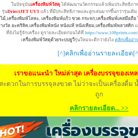
ในปัจจุบัน
เครื่องพิมพ์วัสดุ
ได้พัฒนานวัตกรรมแล้วเพิ่มประสิทธิภ
รุ่น
DriectJET UV3
แล้ว ที่มีประสิทธิภาพและลูกเล่นมากขึ้นกว่ารุ่นเดิม
ไม้
,
เครื่องพิมพ์โลหะ
,
เครื่องพิมพ์แก้ว ขวด กระจก
,
เครื่องพิมพ์เคสมือถ
างวัล อะคริลิค
,
เครื่องพิมพ์หนัง หนังแท้ หนังเทียม
,
เครื่องพิมพ์พลาสติก
แล
ที่ยังไม่รู้จักเครื่อง ดูรายละเอียดก่อนได้ที่
https://www.108prints.com/d
เ
ครื่องพิมพ์วัสดุด้วยระบบยูวี
รุ่นใหม่จะดีกว่ายังไง
คลิกเพื่ออ่
[^]คลิกเพื่ออ่านรายละเอียด[^
เราขอแนะนำ ใหม่ล่าสุด เครื่องบรรจุของเห
สะดวกในการบรรจุลงขวด ไม่ว่าจะเป็นเครื่องดื่ม น้
ถูก
คลิกรายละเอียด... >>