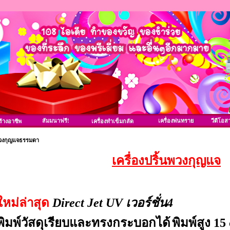
สัมมนาฟรี!
เครื่องพ่นทราย
วีดีโอส
้างอาชีพ
เครื่องทำเข็มกลัด
วงกุญแจธรรมดา
เครื่องปริ้นพวงกุญแจ
ใหม่ล่าสุด
Direct Jet UV เวอร์ชั่น4
พิมพ์วัสดุเรียบและทรงกระบอกได้
พิมพ์สูง 15