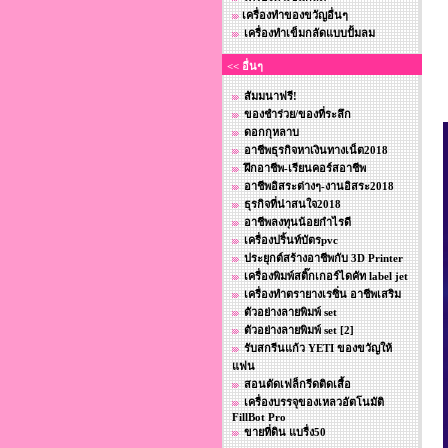
เครื่องทำของขวัญอื่นๆ
เครื่องทำเข็มกลัดแบบปั้มลม
<< อื่นๆ
สัมมนาฟรี!
ของชำร่วย/ของที่ระลึก
ดอกกุหลาบ
อาชีพธุรกิจหาเงินทางเน็ต2018
ฝึกอาชีพ-เรียนคอร์สอาชีพ
อาชีพอิสระต่างๆ-งานอิสระ2018
ธุรกิจที่น่าสนใจ2018
อาชีพลงทุนน้อยกําไรดี
เครื่องปริ้นท์บัตรpvc
ประยุกต์สร้างอาชีพกับ 3D Printer
เครื่องพิมพ์สติ๊กเกอร์ไดคัท label jet
เครื่องทำตรายางเรซิ่น อาชีพเสริม
ตัวอย่างลายพิมพ์ set
ตัวอย่างลายพิมพ์ set [2]
รับสกรีนแก้ว YETI ของขวัญให้
แฟน
สอนตัดเฟล็กรีดติดเสื้อ
เครื่องบรรจุของเหลวอัตโนมัติ
FillBot Pro
ขายที่ดิน แบรื่ง50