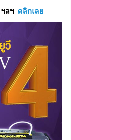
ค ฯลฯ
คลิกเลย