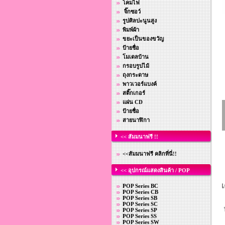
โคมไฟ
จิ๊กซอว์
รูปศิลปะนูนสูง
พิมพ์ผ้า
ขยะเป็นของขวัญ
ป้ายชื่อ
โมเดลบ้าน
กรอบรูปไม้
ถุงกระดาษ
พาวเวอร์แบงค์
สติ๊กเกอร์
แผ่น CD
ป้ายชื่อ
สายนาฬิกา
<< สัมมนาฟรี !!
<<สัมมนาฟรี คลิกที่นี่!!
<< อุปกรณ์แสดงสินค้า / POP
เ
POP Series BC
POP Series CB
POP Series SB
POP Series SC
POP Series SP
POP Series SS
POP Series SW