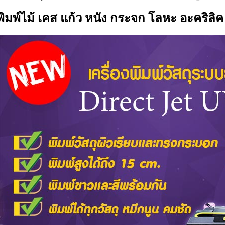
พิมพ์ไม้ เคส แก้ว หนัง กระจก โลหะ อะคริลิ