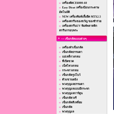
เครื่องตัดCE6000-60
Easy Dicut เครื่องป้อนกระดาษ
อัตโนมัติ
NEW เครื่องพิมพ์เสื้อยืด MTX2.5
เครื่องสกรีนของขวัญ ของชำร่วย
เครื่องสกรีนUV พิมพ์พลาสติก
สกรีนกรอบพระ
<< เข็มกลัดแบบต่างๆ
เครื่องทำเข็มกลัด
เข็มกลัดธรรมดา
แม่เหล็กวงกลม
ที่เปิดขวด
เน็คไทวงกลม
กระจกวงกลม
เข็มกลัดรูปโบว์
ตัวแขวนผนัง
พวงกุญแจธรรมดา
พวงกุญแจแบบมีกระจก
พวงกุญแจการ์ตูน
เข็มกลัดวงรี
เข็มกลัดสีเหลี่ยม
เข็มกลัด
พวงกุญแจ