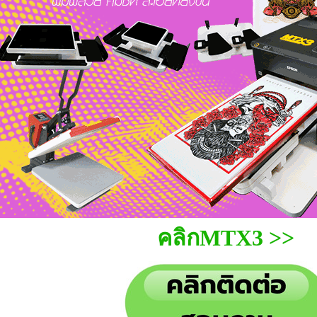
คลิกMTX3 >>