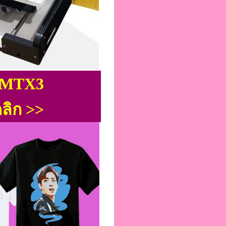
้อ MTX3
ลิก >>