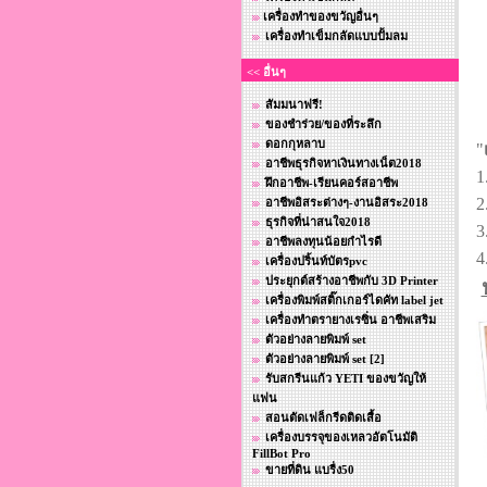
เครื่องทำของขวัญอื่นๆ
เครื่องทำเข็มกลัดแบบปั้มลม
<< อื่นๆ
สัมมนาฟรี!
ของชำร่วย/ของที่ระลึก
ดอกกุหลาบ
"
อาชีพธุรกิจหาเงินทางเน็ต2018
1
ฝึกอาชีพ-เรียนคอร์สอาชีพ
2
อาชีพอิสระต่างๆ-งานอิสระ2018
ธุรกิจที่น่าสนใจ2018
3
อาชีพลงทุนน้อยกําไรดี
4
เครื่องปริ้นท์บัตรpvc
ประยุกต์สร้างอาชีพกับ 3D Printer
เครื่องพิมพ์สติ๊กเกอร์ไดคัท label jet
เครื่องทำตรายางเรซิ่น อาชีพเสริม
ตัวอย่างลายพิมพ์ set
ตัวอย่างลายพิมพ์ set [2]
รับสกรีนแก้ว YETI ของขวัญให้
แฟน
สอนตัดเฟล็กรีดติดเสื้อ
เครื่องบรรจุของเหลวอัตโนมัติ
FillBot Pro
ขายที่ดิน แบรื่ง50