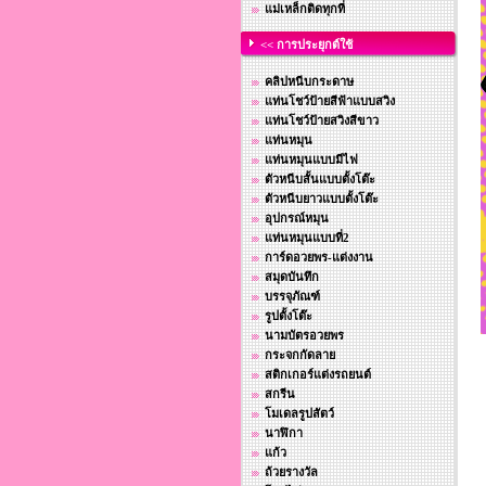
แม่เหล็กติดทุกที่
<< การประยุกต์ใช้
คลิปหนีบกระดาษ
แท่นโชว์ป้ายสีฟ้าแบบสวิง
แท่นโชว์ป้ายสวิงสีขาว
แท่นหมุน
แท่นหมุนแบบมีไฟ
ตัวหนีบสั้นแบบตั้งโต๊ะ
ตัวหนีบยาวแบบตั้งโต๊ะ
อุปกรณ์หมุน
แท่นหมุนแบบที่2
การ์ดอวยพร-แต่งงาน
สมุดบันทึก
บรรจุภัณฑ์
รูปตั้งโต๊ะ
นามบัตรอวยพร
กระจกกัดลาย
สติกเกอร์แต่งรถยนต์
สกรีน
โมเดลรูปสัตว์
นาฬิกา
แก้ว
ถ้วยรางวัล