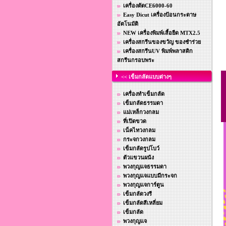
เครื่องตัดCE6000-60
Easy Dicut เครื่องป้อนกระดาษ
อัตโนมัติ
NEW เครื่องพิมพ์เสื้อยืด MTX2.5
เครื่องสกรีนของขวัญ ของชำร่วย
เครื่องสกรีนUV พิมพ์พลาสติก
สกรีนกรอบพระ
<< เข็มกลัดแบบต่างๆ
เครื่องทำเข็มกลัด
เข็มกลัดธรรมดา
แม่เหล็กวงกลม
ที่เปิดขวด
เน็คไทวงกลม
กระจกวงกลม
เข็มกลัดรูปโบว์
ตัวแขวนผนัง
พวงกุญแจธรรมดา
พวงกุญแจแบบมีกระจก
พวงกุญแจการ์ตูน
เข็มกลัดวงรี
เข็มกลัดสีเหลี่ยม
เข็มกลัด
พวงกุญแจ