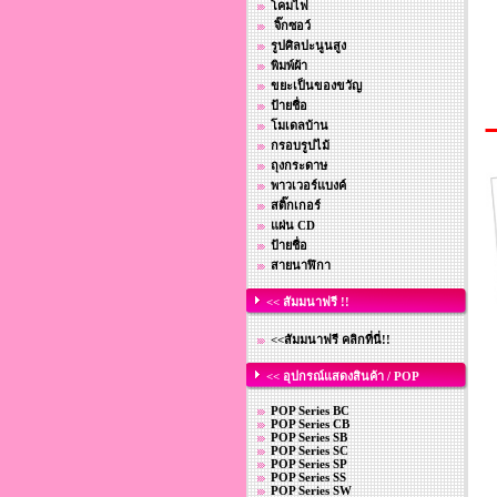
โคมไฟ
จิ๊กซอว์
รูปศิลปะนูนสูง
พิมพ์ผ้า
ขยะเป็นของขวัญ
ป้ายชื่อ
โมเดลบ้าน
กรอบรูปไม้
ถุงกระดาษ
พาวเวอร์แบงค์
สติ๊กเกอร์
แผ่น CD
ป้ายชื่อ
สายนาฬิกา
<< สัมมนาฟรี !!
<<สัมมนาฟรี คลิกที่นี่!!
<< อุปกรณ์แสดงสินค้า / POP
POP Series BC
POP Series CB
POP Series SB
POP Series SC
POP Series SP
POP Series SS
POP Series SW