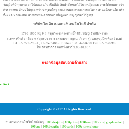
วัตถุดิบที่มีคุณภาพ มาใช้ทดแทนกัน เป็นที่ตั้ง สินค้าทั้งหมดได้รับการคุ้มครอง ภายใต้กฎหมายว่า
ด้วยลิขสิทธิ ห้ามมิให้บุคล หรือ นิติบุคลใดๆ ลอกเลียนแบบการออกแบบ ไม่ว่า ส่วนหนึ่งส่วนใด หรือ
ทั้งหมด หากละเมิด ทางบริษัทจะดำเนินการที่กฎหมายบัญญัติเอาไว้สูงสุด
บริษัท ไอเดีย เมคเกอร์ เทคโนโลยี จำกัด
1796-1800 หมู่ 9 ถ.สุขุมวิท ซ.ตรงข้ามบิ๊กซีจัมโบ้(ปู่เจ้าสมิงพราย)
ต.เทพารักษ์ อ.เมือง จ.สมุทรปราการ (ลงถนนกาญจนาภิเษก สู่ถนนสุขุมวิทเพียง 1 ก.ม)
Tel. 02-7550290-1 , 02-7578488-9 Hotline : 081-6298220 Fax. 02-7576980
ในเวลาทำการ จันทร์-เสาร์ 9.00-18.00 น.
------------------------------------------------------------------------------------------
กรอกข้อมูลสอบถามด้านล่าง
« Back
Copyright © 2017 All Rights Reserved.
สินค้าที่น่าสนใจเว็บไซต์อื่นๆ :
108ideajobs
|
108prints
|
108laser
|
108cuts
|
graphtecthai
|
108cnc
|
108ideagifts
|
108cards
|
108printerplotter