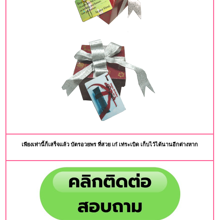
เพียงเท่านี้ก็เสร็จแล้ว บัตรอวยพร ที่สวย เก๋ เท่ระเบิด เก็บไว้ได้นานอีกต่างหาก
space