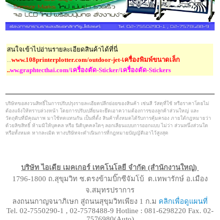
สนใจเข้าไปอ่านรายละเอียดสินค้าได้ที่นี่
...
www.108printerplotter.com/outdoor-jet-เครื่องพิมพ์ขนาดเล็ก
..
ww.graphtecthai.com/เครื่องตัด-Sticker/เครื่องตัด-Stickers
บริษัทขอสงวนสิทธิ์ในการปรับปรุงรายละเอียดปลีกย่อยของสินค้า เช่นสี วัสดุที่ใช้ หรือราคาโดยไม่
ต้องแจ้งให้ทราบล่วงหน้า โดยการปรับเปลี่ยนจะยึดเอาความต้องการของลูกค้าส่วนใหญ่ และ
วัตถุดิบที่มีคุณภาพ มาใช้ทดแทนกัน เป็นที่ตั้ง สินค้าทั้งหมดได้รับการคุ้มครอง ภายใต้กฎหมายว่า
ด้วยลิขสิทธิ์ ห้ามมิให้บุคคล หรือ นิติบุคคลใดๆ ลอกเลียนแบบการออกแบบ ไม่ว่า ส่วนหนึ่งส่วนใด
หรือทั้งหมด หากละเมิด ทางบริษัทจะดำเนินการที่กฎหมายบัญญัติเอาไว้สูงสุด
บริษัท ไอเดีย เมคเกอร์ เทคโนโลยี จำกัด (สำนักงานใหญ่)
1796-1800 ถ.สุขุมวิท ซ.ตรงข้ามบิ๊กซีจัมโบ้ ต.เทพารักษ์ อ.เมือง
จ.สมุทรปราการ
ลงถนนกาญจนาภิเษก สู่ถนนสุขุมวิทเพียง 1 ก.ม
คลิกเพื่อดูแผนที่
Tel. 02-7550290-1 , 02-7578488-9 Hotline : 081-6298220 Fax. 02-
7576980(Auto)