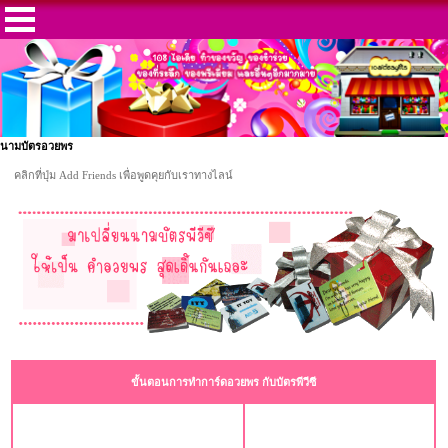
นามบัตรอวยพร
คลิกที่ปุ่ม Add Friends เพื่อพูดคุยกับเราทางไลน์
ขั้นตอนการทำการ์ดอวยพร กับบัตรพีวีซี